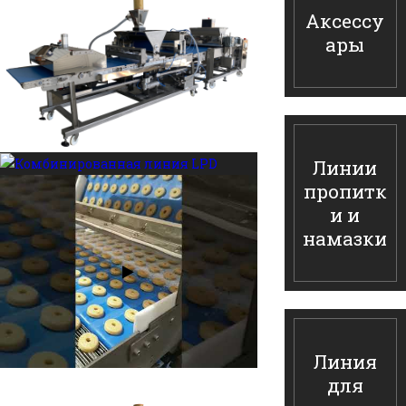
Аксессу
ары
Линии
пропитк
и и
намазки
Линия
для